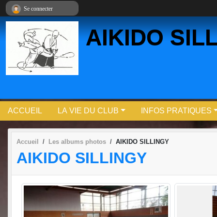
Panneau de gestion des cookies
Se connecter
AIKIDO SIL
ACCUEIL
LA VIE DU CLUB
INFOS PRATIQUES
Accueil
Les albums photos
AIKIDO SILLINGY
AIKIDO SILLINGY